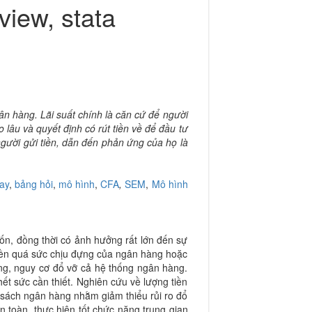
view, stata
gân hàng. Lãi suất chính là căn cứ để người
o lâu và quyết định có rút tiền về để đầu tư
người gửi tiền, dẫn đến phản ứng của họ là
ay
,
bảng hỏi
,
mô hình
,
CFA
,
SEM
,
Mô hình
vốn, đồng thời có ảnh hưởng rất lớn đến sự
 tiền quá sức chịu đựng của ngân hàng hoặc
ọng, nguy cơ đổ vỡ cả hệ thống ngân hàng.
hết sức cần thiết. Nghiên cứu về lượng tiền
h sách ngân hàng nhằm giảm thiểu rủi ro đổ
 toàn, thực hiện tốt chức năng trung gian