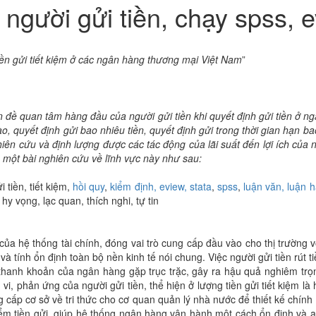
h người gửi tiền, chạy spss, e
iền gửi tiết kiệm ở các ngân hàng thương mại Việt Nam
”
ấn đề quan tâm hàng đầu của người gửi tiền khi quyết định gửi tiền ở n
o, quyết định gửi bao nhiêu tiền, quyết định gửi trong thời gian hạn ba
ên cứu và định lượng được các tác động của lãi suất đến lợi ích của 
ệu một bài nghiên cứu về lĩnh vực này như sau:
i tiền, tiết kiệm,
hồi quy
,
kiểm định,
eview,
stata
,
spss
,
luận văn, luận h
 hy vọng, lạc quan, thích nghi, tự tin
của hệ thống tài chính, đóng vai trò cung cấp đầu vào cho thị trường 
và tính ổn định toàn bộ nền kinh tế nói chung. Việc người gửi tiền rút
n thanh khoản của ngân hàng gặp trục trặc, gây ra hậu quả nghiêm tr
vi, phản ứng của người gửi tiền, thể hiện ở lượng tiền gửi tiết kiệm là 
 cấp cơ sở về tri thức cho cơ quan quản lý nhà nước để thiết kế chín
ểm tiền gửi, giúp hệ thống ngân hàng vận hành một cách ổn định và an