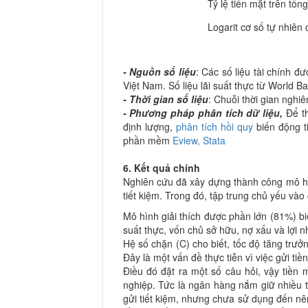
Tỷ lệ tiền mặt trên tổng
Logarit cơ số tự nhiên 
- Nguồn số liệu
: Các số liệu tài chính 
Việt Nam. Số liệu lãi suất thực từ World Ba
-
Thời gian số liệu
: Chuỗi thời gian nghi
- Phương pháp phân tích dữ liệu
,
Để t
định lượng,
phân tích hồi quy
biến động t
phần mềm
Eview, Stata
6. Kết quả chính
Nghiên cứu đã xây dựng thành công mô hìn
tiết kiệm. Trong đó, tập trung chủ yếu và
Mô hình giải thích được phần lớn (81%) biế
suất thực, vốn chủ sở hữu, nợ xấu và lợi n
Hệ số chặn (C) cho biết, tốc độ tăng trưở
Đây là một vấn đề thực tiễn vì việc gửi ti
Điều đó đặt ra một số câu hỏi, vậy tiền 
nghiệp. Tức là ngân hàng nắm giữ nhiều t
gửi tiết kiệm, nhưng chưa sử dụng đến nên