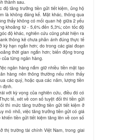
nh thành sau.
 độ tăng trưởng tiền gửi tiết kiệm, ủng hộ
kiệm là không đáng kể. Mặt khác, thông qua
a cũng thấy không có mối quan hệ giữa 2 yếu
ong khoảng từ - 5,6% đến 5,3%; còn tốc độ
 góc độ khác, nghiên cứu cũng phát hiện ra
 Bank thông kê chưa phản ánh đúng thực tế
t ở kỳ hạn ngắn hơn; do trong các giai đoạn
hoảng thời gian ngắn hơn; biến động trong
hể của từng ngân hàng.
iệc ngân hàng nắm giữ nhiều tiền mặt tạo
ngân hàng nên thông thường nếu nhìn thấy
 qua các quý, hoặc qua các năm, lượng tiền
n định.
rái với kỳ vọng của nghiên cứu, điều đó có
ực tế, xét về con số tuyệt đối thì tiền gửi
 thì mức tăng trưởng tiền gửi tiết kiệm ở
 mô nhỏ, việc tăng trưởng tiền gửi có giá
hiến tiền gửi tiết kiệm tăng lên về con số
thị trường tài chính Việt Nam, trong giai