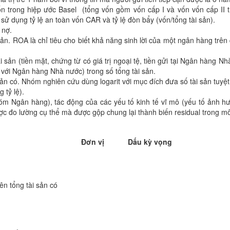
ốn trong hiệp ước Basel (tổng vốn gồm vốn cấp I và vốn vốn cấp II tr
ử dụng tỷ lệ an toàn vốn CAR và tỷ lệ đòn bẩy (vốn/tổng tài sản).
 nợ.
sản. ROA là chỉ tiêu cho biết khả năng sinh lời của một ngân hàng trên 
 sản (tiền mặt, chứng từ có giá trị ngoại tệ, tiền gửi tại Ngân hàng Nh
 với Ngân hàng Nhà nước) trong số tổng tài sản.
sản có. Nhóm nghiên cứu dùng logarit với mục đích đưa số tài sản tuyệ
 tỷ lệ).
óm Ngân hàng), tác động của các yếu tố kinh tế vĩ mô (yếu tố ảnh 
ợc đo lường cụ thể mà được gộp chung lại thành biến residual trong mô
Đơn vị
Dấu kỳ vọng
ên tổng tài sản có