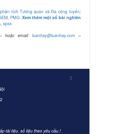
,
phân tích Tương quan và
Đa cộng tuyến
;
SEM
,
PMG
.
Xem thêm một số bài nghiên
a
,
spss
 – hoặc email:
luanhay@luanhay.com
–
Nội
22
 tài liệu, số liệu theo yêu cầu.!