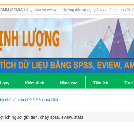
m GMM (SGMM) bằng stata và eview
Hướng dẫn sử dụng Amos: Làm quen với các
i quy
Kiểm định
Nâng cao
Tiện ích
Tin t
hiệp nhỏ và vừa (DNNVV) của Nhật Bản và Trung Quốc
lợi ích người gửi tiền, chạy spss, eview, stata