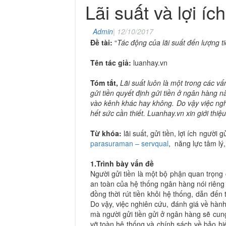
Lãi suất và lợi íc
Admin
|
12/10/2017
Đề tài:
“
Tác động của lãi suất đến lượng t
Tên tác giả:
luanhay.vn
Tóm tắt,
Lãi suất luôn là một trong các v
gửi tiền quyết định gửi tiền ở ngân hàng nà
vào kênh khác hay không. Do vậy việc nghi
hết sức cần thiết. Luanhay.vn xin giới thi
Từ khóa:
lãi suất, gửi tiền, lợi ích người gử
parasuraman
– servqual
, năng lực tâm lý,
1.Trình bày vấn đề
Người gửi tiền là một bộ phận quan trọng 
an toàn của hệ thống ngân hàng nói riêng 
đồng thời rút tiền khỏi hệ thống, dẫn đế
Do vậy, việc nghiên cứu, đánh giá về hành 
mà người gửi tiền gửi ở ngân hàng sẽ cung
vỡ toàn hệ thống và chính sách về bảo hi