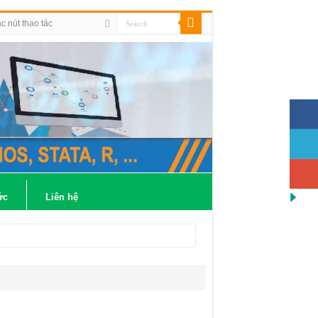
 nút thao tác
ức
Liên hệ