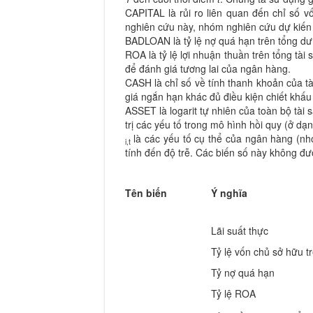
CAPITAL là rủi ro liên quan đến chỉ số v
nghiên cứu này, nhóm nghiên cứu dự kiến s
BADLOAN là tỷ lệ nợ quá hạn trên tổng dư
ROA là tỷ lệ lợi nhuận thuần trên tổng tài 
để đánh giá tương lai của ngân hàng.
CASH là chỉ số về tính thanh khoản của tài
giá ngắn hạn khác đủ điều kiện chiết khấu
ASSET là logarit tự nhiên của toàn bộ tài 
trị các yếu tố trong mô hình hồi quy (ở dạng
là các yếu tố cụ thể của ngân hàng (nh
i,t
tính đến độ trễ. Các biến số này không đư
Tên biến
Ý nghĩa
Lãi suất thực
Tỷ lệ vốn chủ sở hữu tr
Tỷ nợ quá hạn
Tỷ lệ ROA