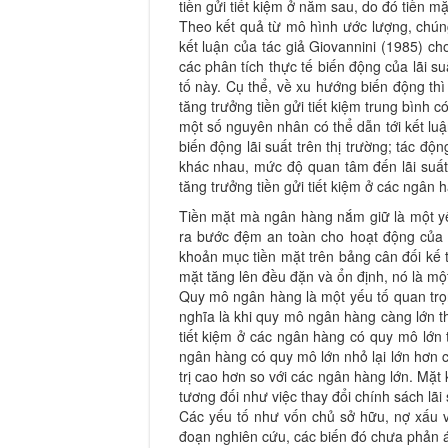
tiền gửi tiết kiệm ở năm sau, do đó tiền m
Theo kết quả từ mô hình ước lượng, chúng 
kết luận của tác giả Giovannini (1985) ch
các phân tích thực tế biến động của lãi su
tố này. Cụ thể, về xu hướng biến động th
tăng trưởng tiền gửi tiết kiệm trung bình
một số nguyên nhân có thể dẫn tới kết lu
biến động lãi suất trên thị trường; tác độ
khác nhau, mức độ quan tâm đến lãi suất 
tăng trưởng tiền gửi tiết kiệm ở các ngân
Tiền mặt mà ngân hàng nắm giữ là một yế
ra bước đệm an toàn cho hoạt động của n
khoản mục tiền mặt trên bảng cân đối kế t
mặt tăng lên đều đặn và ổn định, nó là một
Quy mô ngân hàng là một yếu tố quan trọng
nghĩa là khi quy mô ngân hàng càng lớn thì
tiết kiệm ở các ngân hàng có quy mô lớn 
ngân hàng có quy mô lớn nhỏ lại lớn hơn 
trị cao hơn so với các ngân hàng lớn. Mặt
tương đối như việc thay đổi chính sách lã
Các yếu tố như vốn chủ sở hữu, nợ xấu và
đoạn nghiên cứu, các biến đó chưa phản 