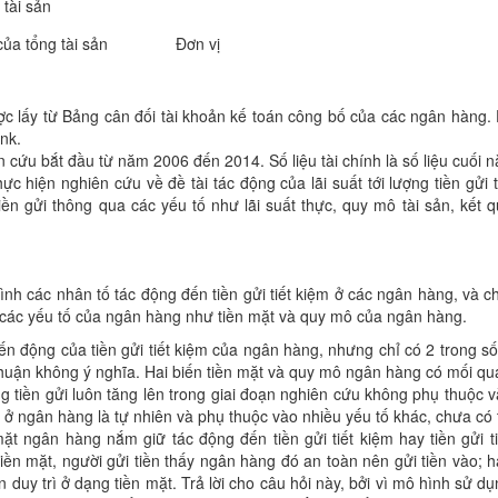
 tài sản
của tổng tài sản
Đơn vị
được lấy từ Bảng cân đối tài khoản kế toán công bố của các ngân hàn
nk.
ên cứu bắt đầu từ năm 2006 đến 2014. Số liệu tài chính là số liệu cuối 
hực hiện nghiên cứu về đề tài tác động của lãi suất tới lượng tiền gửi
iền gửi thông qua các yếu tố như lãi suất thực, quy mô tài sản, kết
h các nhân tố tác động đến tiền gửi tiết kiệm ở các ngân hàng, và chỉ
o các yếu tố của ngân hàng như tiền mặt và quy mô của ngân hàng.
n động của tiền gửi tiết kiệm của ngân hàng, nhưng chỉ có 2 trong số 
huận không ý nghĩa. Hai biến tiền mặt và quy mô ngân hàng có mối quan 
ng tiền gửi luôn tăng lên trong giai đoạn nghiên cứu không phụ thuộc 
ền ở ngân hàng là tự nhiên và phụ thuộc vào nhiều yếu tố khác, chưa có
mặt ngân hàng nắm giữ tác động đến tiền gửi tiết kiệm hay tiền gửi 
iền mặt, người gửi tiền thấy ngân hàng đó an toàn nên gửi tiền vào; 
 duy trì ở dạng tiền mặt. Trả lời cho câu hỏi này, bởi vì mô hình sử d