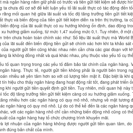
ặt mà ngân hàng nắm giữ phải có trước và tiền gửi tiết kiệm sẽ được hì
ta chưa đủ cơ sở để kết luận yếu tố lãi suất thực có tác động đến tốc
o rằng mối quan hệ giữa lãi suất và tốc độ tăng trưởng tiền gửi tiết 
ất thực và biến động của tiền gửi tiết kiệm diễn ra trên thị trường, t
ì biến động của lãi suất thực có xu hướng không ổn định, dao động tr
 có xu hướng giảm xuống, từ mức 1,47 xuống mức 0,1. Tuy nhiên, ở một
ận trên chưa hoàn toàn chính xác như: Số liệu lãi suất thực mà World
ng của lãi suất đến biến động tiền gửi sẽ chính xác hơn khi ta khảo sá
của người gửi tiền cũng khác nhau nên cần chia các giai đoạn với k
 hàng là không đồng nhất và quá khác nhau, phụ thuộc vào yếu tố cụ t
u tố quan trọng trong các yếu tố đảm bảo tài chính của ngân hàng. V
gân hàng. Thực tế, người gửi tiền không phải là người bên trong 
oán nhiều sẽ yên tâm hơn so với có lượng tiền mặt ít. Đặc biệt là khi
 tín hiệu cho thấy ngân hàng đang hoạt động rất tốt, đang phát triển ổ
 khi người gửi tiền quyết định gửi tiền. Tuy nhiên, mối quan hệ này t
 tốc độ tăng trưởng tiền gửi tiết kiệm càng có xu hướng giảm xuống. Th
tăng nhiều hơn các ngân hàng có quy mô nhỏ, nhưng về mặt tương đối
các ngân hàng có quy mô nhỏ. Lý do có thể kể đến là các ngân hàng quy
 khác, với các ngân hàng nhỏ chỉ cần những biến động nhỏ cũng có thể k
i suất của ngân hàng hay tổ chức chương trình khuyến mãi.
 lợi nhuận của ngân hàng không được người gửi tiền quan tâm, do ở 
ánh đúng bản chất của mình.