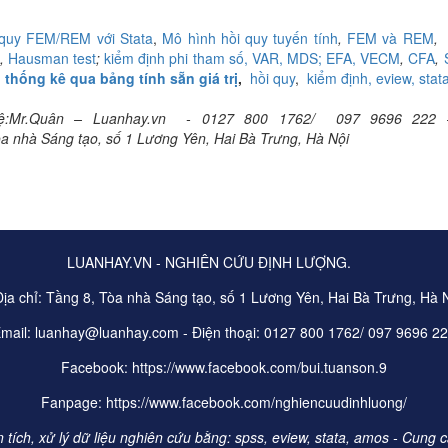
quy FEM/REM với Stata
,
Mô hình hồi quy tuyến tính
,
FEM và REM
,
Hausman test
;
kiểm định phi tham số,
VAR,
MDS; EFA,
VECM
,
CFA
,
ị thống kê qua bảng tính sẵn giá trị
,
hồi quy
,
kiểm định,
eview,
stat
n hệ:Mr.Quân – Luanhay.vn - 0127 800 1762/ 097 9696 222
òa nhà Sáng tạo, số 1 Lương Yên, Hai Bà Trưng, Hà Nội
LUANHAY.VN - NGHIÊN CỨU ĐỊNH LƯỢNG.
a chỉ: Tầng 8, Tòa nhà Sáng tạo, số 1 Lương Yên, Hai Bà Trưng, Hà 
mail: luanhay@luanhay.com - Điện thoại: 0127 800 1762/ 097 9696 2
Facebook: https://www.facebook.com/bui.tuanson.9
Fanpage: https://www.facebook.com/nghiencuudinhluong/
ích, xử lý dữ liệu nghiên cứu bằng: spss, eview, stata, amos - Cung cấp