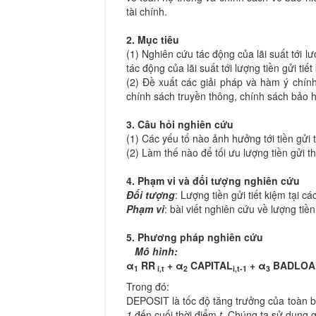
tài chính.
2. Mục tiêu
(1) Nghiên cứu tác động của lãi suất tới l
tác động của lãi suất tới lượng tiền gửi t
(2) Đề xuất các giải pháp và hàm ý chín
chính sách truyền thông, chính sách bảo h
3. Câu hỏi nghiên cứu
(1) Các yếu tố nào ảnh hưởng tới tiền gử
(2) Làm thế nào để tối ưu lượng tiền gửi
4. Phạm vi và đối tượng nghiên cứu
Đối tượng
: Lượng tiền gửi tiết kiệm tại 
Phạm vi
: bài viết nghiên cứu về lượng ti
5. Phương pháp nghiên cứu
Mô hình:
α
RR
+ α
CAPITAL
+
α
BADLOA
1
i,t
2
i,t-
1
3
Trong đó:
DEPOSIT là tốc độ tăng trưởng của toàn bộ 
1
đến cuối thời điểm
t
. Chúng ta sử dụng gi