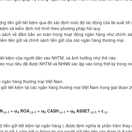
ượng tiền gửi tiết kiệm qua đó xác định mức độ tác động của lãi suất tớ
iết kiệm và kiểm định mô hình theo phương pháp hồi quy.
h sách về đảm bảo an toàn trong hoạt động ngân hàng như chính sách
iểm tiền gửi và chính sách tiền gửi của các ngân hàng thương mại.
i tiết kiệm của người dân vào NHTM, và ảnh hưởng như thế nào
 theo mục tiêu đã được NHTM và NHNN xác lập vào từng thời kỳ trong m
các ngân hàng thương mại Việt Nam.
ền gửi tiết kiệm tại các ngân hàng thương mại Việt Nam trong giai đoạn 
N
+
α
ROA
+
α
CASH
+
α
ASSET
+
ε
i,t-
1
4
i,t-
1
5
i,t-
1
6
i,t-
1
i,t
tiền gửi tiết kiệm tại ngân hàng i, được định nghĩa là phần trăm thay 
á trị trễ 1 năm bởi vì thông tin mà người gửi tiền tiếp cận được là ở nă