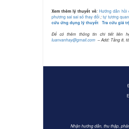
Xem thêm lý thuyết về
:
Hướng dẫn hồi 
phương sai sai số thay đổi
;
tự tương quan
cứu ứng dụng lý thuyết
Tra cứu giá tr
Để có thêm thông tin chi tiết liê
luanvanhay@gmail.com
– Add: Tầng 8, t
Đị
E
Nhận hướng dẫn, thu thập, phân t