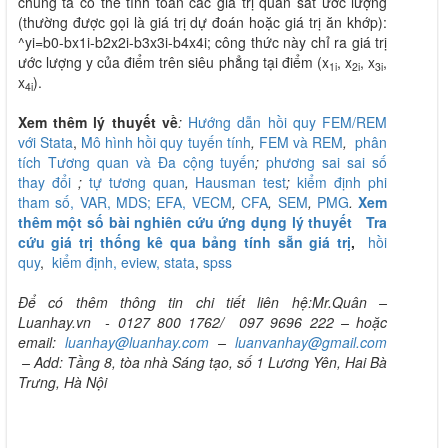
chúng ta có thể tính toán các giá trị quan sát ước lượng
(thường được gọi là giá trị dự đoán hoặc giá trị ăn khớp):
^yi=b0-bx1i-b2x2i-b3x3i-b4x4i; công thức này chỉ ra giá trị
ước lượng y của điểm trên siêu phẳng tại điểm (x
, x
, x
,
1i
2i
3i
x
).
4i
Xem thêm lý thuyết về
:
Hướng dẫn hồi quy FEM/REM
với Stata
,
Mô hình hồi quy tuyến tính
,
FEM và REM
,
phân
tích Tương quan và
Đa cộng tuyến
;
phương sai sai số
thay đổi
;
tự tương quan
,
Hausman test
;
kiểm định phi
tham số,
VAR,
MDS; EFA,
VECM
,
CFA
,
SEM
,
PMG
.
Xem
thêm một số bài nghiên cứu ứng dụng lý thuyết
Tra
cứu giá trị thống kê qua bảng tính sẵn giá trị
,
hồi
quy
,
kiểm định,
eview,
stata
,
spss
Để có thêm thông tin chi tiết liên hệ:Mr.Quân –
Luanhay.vn - 0127 800 1762/ 097 9696 222 – hoặc
email:
luanhay@luanhay.com
–
luanvanhay@gmail.com
– Add: Tầng 8, tòa nhà Sáng tạo, số 1 Lương Yên, Hai Bà
Trưng, Hà Nội