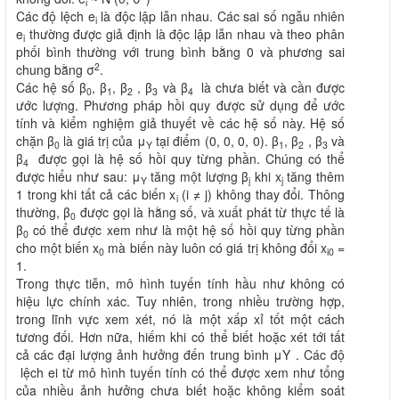
i
Các độ lệch e
là độc lập lẫn nhau. Các sai số ngẫu nhiên
i
e
thường được giả định là độc lập lẫn nhau và theo phân
i
phối bình thường với trung bình bằng 0 và phương sai
2
chung bằng σ
.
Các hệ số β
, β
, β
, β
và β
là chưa biết và cần được
0
1
2
3
4
ước lượng. Phương pháp hồi quy được sử dụng để ước
tính và kiểm nghiệm giả thuyết về các hệ số này. Hệ số
chặn β
là giá trị của μ
tại điểm (0, 0, 0, 0). β
, β
, β
và
0
Y
1
2
3
β
được gọi là hệ số hồi quy từng phần. Chúng có thể
4
được hiểu như sau: μ
tăng một lượng β
khi x
tăng thêm
Y
j
j
1 trong khi tất cả các biến x
(i ≠ j) không thay đổi. Thông
i
thường, β
được gọi là hằng số, và xuất phát từ thực tế là
0
β
có thể được xem như là một hệ số hồi quy từng phần
0
cho một biến x
mà biến này luôn có giá trị không đổi x
=
0
i0
1.
Trong thực tiễn, mô hình tuyến tính hầu như không có
hiệu lực chính xác. Tuy nhiên, trong nhiều trường hợp,
trong lĩnh vực xem xét, nó là một xấp xỉ tốt một cách
tương đối. Hơn nữa, hiếm khi có thể biết hoặc xét tới tất
cả các đại lượng ảnh hưởng đến trung bình μY . Các độ
lệch ei từ mô hình tuyến tính có thể được xem như tổng
của nhiều ảnh hưởng chưa biết hoặc không kiểm soát