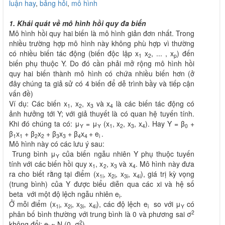
luận hay
,
bảng hỏi
,
mô hình
1. Khái quát về mô hình hồi quy đa biến
Mô hình hồi quy hai biến là mô hình giản đơn nhất. Trong
nhiều trường hợp mô hình này không phù hợp vì thường
có nhiều biến tác động (biến độc lập x
x
, ... , x
) đến
1
2
p
biến phụ thuộc Y. Do đó cần phải mở rộng mô hình hồi
quy hai biến thành mô hình có chứa nhiều biến hơn (ở
đây chúng ta giả sử có 4 biến để dễ trình bầy và tiếp cận
vấn đề)
Ví dụ: Các biến x
, x
, x
và x
là các biến tác động có
1
2
3
4
ảnh hưởng tới Y; với giả thuyết là có quan hệ tuyến tính.
Khi đó chúng ta có: μ
= μ
(x
, x
, x
, x
). Hay Y = β
+
Y
Y
1
2
3
4
0
β
x
+ β
x
+ β
x
+ β
x
+ e
.
1
1
2
2
3
3
4
4
i
Mô hình này có các lưu ý sau:
Trung bình μ
của biến ngẫu nhiên Y phụ thuộc tuyến
Y
tính với các biến hồi quy x
, x
, x
và x
. Mô hình này đưa
1
2
3
4
ra cho biết rằng tại điểm (x
, x
, x
, x
), giá trị kỳ vọng
1i
2i
3i
4i
(trung bình) của Y được biểu diễn qua các xi và hệ số
beta với một độ lệch ngẫu nhiên e
.
i
Ở mỗi điểm (x
, x
, x
, x
), các độ lệch e
so với μ
có
1i
2i
3i
4i
i
Y
2
phân bố bình thường với trung bình là 0 và phương sai σ
2
không đổi: e
~ N (0, σ
)