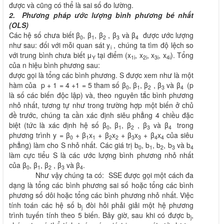
được và cũng có thể là sai số đo lường.
2. Phương pháp ước lượng bình phương bé nhất
(OLS)
Các hệ số chưa biết β
, β
, β
, β
và β
được ước lượng
0
1
2
3
4
như sau: đối với mỗi quan sát y
, chúng ta tìm độ lệch so
i
với trung bình chưa biết μ
tại điểm (x
, x
, x
, x
). Tổng
Y
1i
2i
3i
4i
của n hiệu bình phương sau:
được gọi là tổng các bình phương. S được xem như là một
hàm của p + 1 = 4 +1 = 5 tham số β
, β
, β
, β
và β
(p
0
1
2
3
4
là số các biến độc lập) và, theo nguyên tắc bình phương
nhỏ nhất, tương tự như trong trường hợp một biến ở chủ
đề trước, chúng ta cần xác định siêu phẳng 4 chiều đặc
biệt (tức là xác định hệ số β
, β
, β
, β
và β
trong
0
1
2
3
4
phương trình y = β
+ β
x
+ β
x
+ β
x
+ β
x
của siêu
0
1
1
2
2
3
3
4
4
phẳng) làm cho S nhỏ nhất. Các giá trị b
, b
, b
, b
và b
0
1
2
3
4
làm cực tiểu S là các ước lượng bình phương nhỏ nhất
của β
, β
, β
, β
và β
.
0
1
2
3
4
Như vậy chúng ta có:
SSE được gọi một cách đa
dạng là tổng các bình phương sai số hoặc tổng các bình
phương số dôi hoặc tổng các bình phương nhỏ nhất. Việc
tính toán các hệ số b
đòi hỏi phải giải một hệ phương
j
trình tuyến tính theo 5 biến. Bây giờ, sau khi có được b
,
j