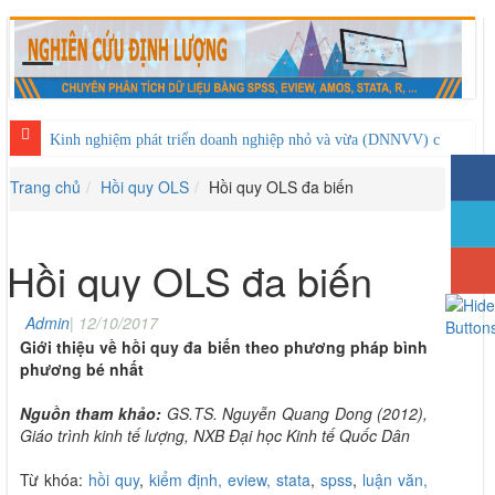
Kinh nghiệm phát triển doanh nghiệp nhỏ và vừa (DNNVV) của Nhậ
Trang chủ
Hồi quy OLS
Hồi quy OLS đa biến
Hồi quy OLS đa biến
Admin
|
12/10/2017
Giới thiệu về hồi quy đa biến theo phương pháp bình
phương bé nhất
Nguồn tham khảo:
GS.TS. Nguyễn Quang Dong (2012),
Giáo trình kinh tế lượng, NXB Đại học Kinh tế Quốc Dân
Từ khóa:
hồi quy
,
kiểm định,
eview,
stata
,
spss
,
luận văn,